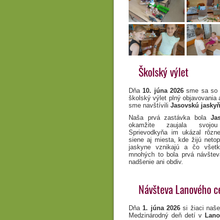
Školský výlet
Dňa
10. júna 2026
sme sa so ž
školský výlet plný objavovania 
sme navštívili
Jasovskú jasky
Naša prvá zastávka bola
Ja
okamžite zaujala svojou
Sprievodkyňa im ukázal rôzn
siene aj miesta, kde žijú netop
jaskyne vznikajú a čo všet
mnohých to bola prvá návštev
nadšenie ani obdiv.
Návšteva Lanového c
Dňa
1. júna 2026
si žiaci naše
Medzinárodný deň detí v
Lano