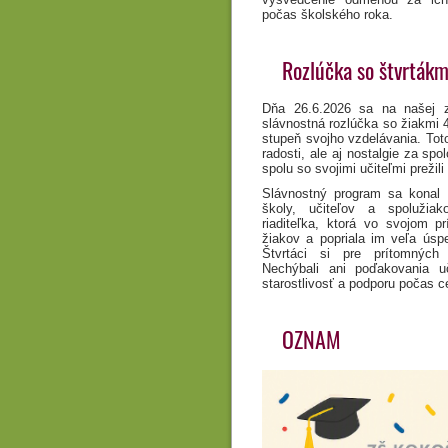
počas školského roka.
Rozlúčka so štvrtákm
Dňa 26.6.2026 sa na našej zá
slávnostná rozlúčka so žiakmi 4.
stupeň svojho vzdelávania. Toto
radosti, ale aj nostalgie za spo
spolu so svojimi učiteľmi prežil
Slávnostný program sa konal v
školy, učiteľov a spolužiak
riaditeľka, ktorá vo svojom p
žiakov a popriala im veľa ús
Štvrtáci si pre prítomných p
Nechýbali ani poďakovania uč
starostlivosť a podporu počas c
OZNAM