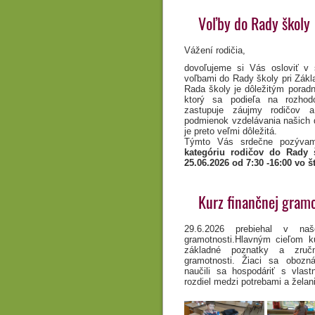
Voľby do Rady školy
Vážení rodičia,
dovoľujeme si Vás osloviť v s
voľbami do Rady školy pri Zákl
Rada školy je dôležitým porad
ktorý sa podieľa na rozhod
zastupuje záujmy rodičov a
podmienok vzdelávania našich 
je preto veľmi dôležitá.
Týmto Vás srdečne pozývam
kategóriu rodičov do Rady 
25.06.2026 od 7:30 -16:00
vo št
Kurz finančnej gramo
29.6.2026 prebiehal v naš
gramotnosti.Hlavným cieľom ku
základné poznatky a zručn
gramotnosti. Žiaci sa obozn
naučili sa hospodáriť s vlast
rozdiel medzi potrebami a želan