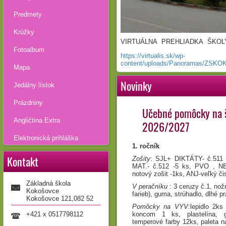
Predmety
Krúžky
VIRTUÁLNA PREHLIADKA ŠKOL
Fotoalbum
https://virtualis.sk/wp-
content/uploads/Panoramas/ZSK
Mapa
Novinky
Jedálny lístok
Prázdniny
Učebné pomôcky na š
Angličtina Extra
2026/2027
Elektronická prihláška
1. ročník
Kontakt
Zošity
: SJL+ DIKTÁTY- č.511 
MAT.- č.512 -5 ks, PVO , NBV
notový zošit -1ks, ANJ-veľký čis
Základná škola
V peračníku
: 3 ceruzy č.1, nož
Kokošovce
farieb), guma, strúhadlo, dlhé pr
Kokošovce 121,082 52
Pomôcky na VYV
:lepidlo 2ks
koncom 1 ks, plastelína,
+421 x 0517798112
temperové farby 12ks, paleta n