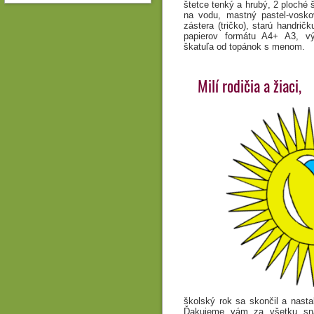
štetce tenký a hrubý, 2 ploché 
na vodu, mastný pastel-vosko
zástera (tričko), starú handrič
papierov formátu A4+ A3, vý
škatuľa od topánok s menom.
Milí rodičia a žiaci,
školský rok sa skončil a nast
Ďakujeme vám za všetku snah