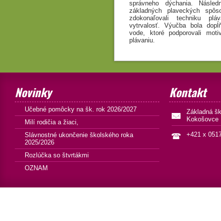
správneho dýchania. Násled
základných plaveckých spôsob
zdokonaľovali techniku pl
vytrvalosť. Výučba bola dopĺ
vode, ktoré podporovali moti
plávaniu.
Novinky
Kontakt
Učebné pomôcky na šk. rok 2026/2027
Základná š
Kokošovce 
Milí rodičia a žiaci,
+421 x 051
Slávnostné ukončenie školského roka
2025/2026
Rozlúčka so štvrtákmi
OZNAM