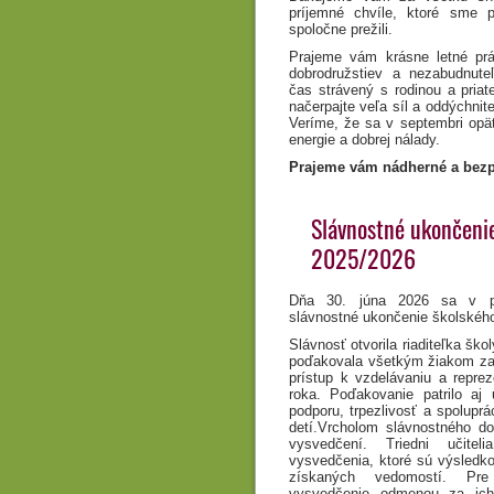
príjemné chvíle, ktoré sme 
spoločne prežili.
Prajeme vám krásne letné prá
dobrodružstiev a nezabudnuteľ
čas strávený s rodinou a priat
načerpajte veľa síl a oddýchnit
Veríme, že sa v septembri opäť
energie a dobrej nálady.
Prajeme vám nádherné a bezp
Slávnostné ukončenie
2025/2026
Dňa 30. júna 2026 sa v pr
slávnostné ukončenie školskéh
Slávnosť otvorila riaditeľka ško
poďakovala všetkým žiakom za 
prístup k vzdelávaniu a repre
roka. Poďakovanie patrilo aj
podporu, trpezlivosť a spolupr
detí.Vrcholom slávnostného do
vysvedčení. Triedni učite
vysvedčenia, ktoré sú výsledko
získaných vedomostí. Pr
vysvedčenie odmenou za ich 