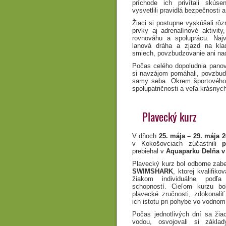
príchode ich privítali skúsen
vysvetlili pravidlá bezpečnosti 
Žiaci si postupne vyskúšali rô
prvky aj adrenalínové aktivity,
rovnováhu a spoluprácu. Naj
lanová dráha a zjazd na klad
smiech, povzbudzovanie ani na
Počas celého dopoludnia panov
si navzájom pomáhali, povzbud
samy seba. Okrem športového z
spolupatričnosti a veľa krásny
Plavecký kurz
V dňoch
25. mája – 29. mája 
v Kokošovciach zúčastnili
p
prebiehal v
Aquaparku Delňa v
Plavecký kurz bol odborne za
SWIMSHARK
, ktorej kvalifikov
žiakom individuálne podľ
schopností. Cieľom kurzu bo
plavecké zručnosti, zdokonaliť
ich istotu pri pohybe vo vodnom 
Počas jednotlivých dní sa žia
vodou, osvojovali si základ